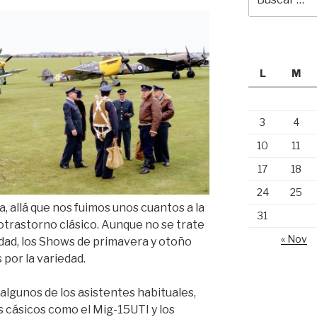
por:
L
M
3
4
10
11
17
18
24
25
a, allá que nos fuimos unos cuantos a la
31
rotrastorno clásico. Aunque no se trate
« Nov
dad, los Shows de primavera y otoño
por la variedad.
 algunos de los asistentes habituales,
cásicos como el Mig-15UTI y los