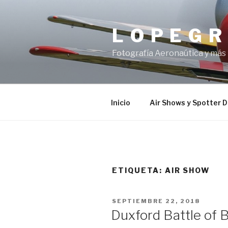
Saltar
al
L O P E G 
contenido
Fotografía Aeronaútica y más
Inicio
Air Shows y Spotter 
ETIQUETA:
AIR SHOW
PUBLICADO
SEPTIEMBRE 22, 2018
EL
Duxford Battle of 